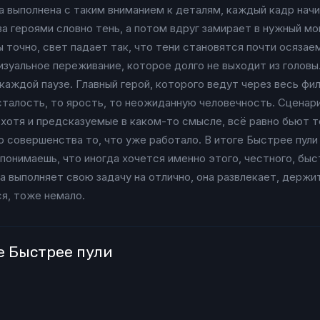
а выполнена с таким вниманием к деталям, каждый кадр нач
за героями словно тень, а потом вдруг замирает в нужный м
точно, свет падает так, что тени становятся почти осязае
изуальное переживание, которое долго не выходит из головы
каждой паузе. Главный герой, которого ведут через весь фил
сталость, то ярость, то неожиданную человечность. Сценари
хотя и предсказуемые в каком-то смысле, всё равно бьют т
о совершенства то, что уже работало. В итоге Быстрее пули
понимаешь, что иногда хочется именно этого, честного, быс
а выполняет свою задачу на отлично, она развлекает, держи
ся, тоже немало.
е Быстрее пули