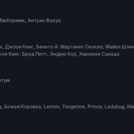
МакКормик, Антуан Фукуа
и, Джоуи Кинг, Бенито А. Мартинес Окасио, Майкл Шэн
жои Кинг, Брэд Питт, Эндрю Кoji, Хироюки Санада
атум
, Божья Коровка, Lemon, Tangerine, Prince, Ladybug, М