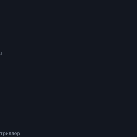
д
 триллер