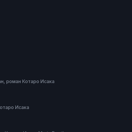
ан, роман Котаро Исака
Котаро Исака