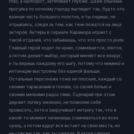
глаз, а наоборот, затягивает глубже. Даже обычная
прогулка по ночному городу выглядит так, будто это
важная часть большого полотна, и ты сидишь, не
отрываясь, следя за тем, как тени ложатся на лица
актеров. Актеры в сериале Карамора играют с
такой отдачей, что забываешь, что это просто роли.
Главный герой ходит по краю, сомневается, злится,
а потом делает выбор, который меняет все вокруг,
и ты веришь каждому его шагу, потому что мимика и
интонации выстроены без единой фальши.
Остальные персонажи тоже не плоские, каждый со
своими тараканами в голове, со своей болью и
своими мелкими радостями. Сценарий при этом
держит логику железно, не позволяя себе
провисать, хотя и закручивает интригу так, что в
какой-то момент начинаешь сомневаться во всех
сразу, а потом вдруг все встает на свои места, но
не совсем так, как ты ожидал. В итоге сериал