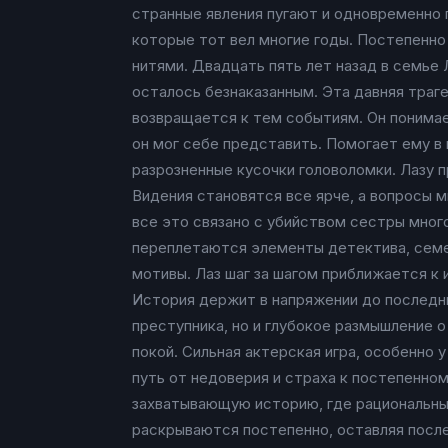
странные явления пугают и одновременно 
которые тот вел многие годы. Постепенно
нитями. Двадцать пять лет назад в семье 
осталось безнаказанным. Эта давняя траг
возвращается к тем событиям. Он понимае
он мог себе представить. Помогает ему в
разрозненные кусочки головоломки. Лазу 
Видения становятся все ярче, а вопросы 
все это связано с убийством сестры мног
переплетаются элементы детектива, семей
мотивы. Лаз шаг за шагом приближается к
История держит в напряжении до последни
преступника, но и глубокое размышление о
покой. Сильная актерская игра, особенно 
путь от недоверия и страха к постепенно
захватывающую историю, где рациональный
раскрываются постепенно, оставляя посл