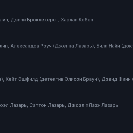
лин, Дэнни Броклехерст, Харлан Кобен
лин, Александра Роуч (Дженна Лазарь), Билл Найи (до
), Кейт Эшфилд (детектив Элисон Браун), Дэвид Финн 
оэл Лазарь, Саттон Лазарь, Джоэл «Лаз» Лазарь