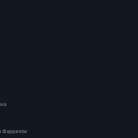
вка
м Фаррелли