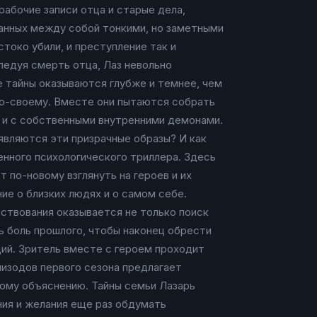
абочие записи отца и старые дела,
занных между собой тонкими, но заметными
токо убили, и преступление так и
ледуя смерть отца, Лаз невольно
е тайны оказываются глубже и темнее, чем
по-своему. Вместе они пытаются собрать
о и с собственными внутренними демонами.
являются эти призрачные образы? И как
енного психологического триллера. Здесь
по-новому взглянуть на героев и их
ие о близких людях и о самом себе.
ествования оказывается не только поиск
ть боль прошлого, чтобы наконец обрести
ций. Зритель вместе с героем проходит
пизодов первого сезона предлагает
тому объяснению. Тайны семьи Лазарь
ия и желания еще раз обдумать