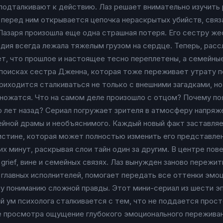
подталкивают к действию. Лаз решает внимательно изучить р
 перед ним открывается цепочка нераскрытых убийств, свя
Лазаря произошла еще одна страшная потеря. Его сестру жес
едия всегда лежала тяжелым грузом на сердце. Теперь, расс
т, что прошлое и настоящее тесно переплетены, а семейны
 поисках сестра Дженна, которая тоже переживает утрату 
приходится сталкиваться не только с внешними загадками, н
множатся. Что на самом деле произошло с отцом? Почему по
о лет назад? Сериал погружает зрителя в атмосферу напряж
ной драмы и необъяснимого. Каждый новый факт заставляет 
 истине, которая может полностью изменить его представлен
х минут, раскрывая слои тайн один за другим. В центре пов
 grief, вине и семейных связях. Лаз вынужден заново пережи
у главных исполнителей, помогает передать все оттенки эмо
му пониманию сложной правды. Этот мини-сериал из шести э
 ум психолога сталкивается с тем, что не поддается прос
е просмотра ощущение глубокого эмоционального переживан